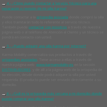
4 - ¿Cómo puedo contactar a Servicio Técnico para una
reparación o revisión de mi silla Karma?
Puede contactar a la
ortopedia asociada
donde compró la silla
y ellos tramitarán todo lo referente al servicio técnico.
También puede
contactar con nosotros
a través de nuestra
página web o al teléfono de Atención al Cliente y un técnico se
pondrá en contacto con usted.
5 - ¿Puedo adquirir una silla Karma por Internet?
Karma Mobility comercializa sus productos a través de
ortopedias asociadas
. Tiene acceso a ellas a través de
nuestra página web
www.karmamobility.es
en la sección
DISTRIBUDORES
y de allí a la página web de la ortopedia de
su elección, desde donde podrá adquirir la silla por usted
requerida. El producto puede ser enviado directamente a su
domicilio.
6 - ¿Cuál es la ortopedia más cercana a mi domicilio donde
pueda comprar una silla Karma?