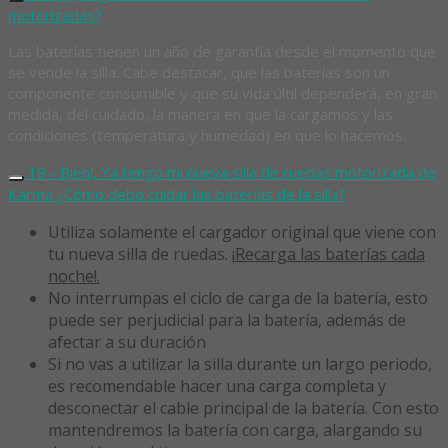
motorizadas?
Las baterías tienen un año de garantía desde el momento que
se vende la silla. Cabe destacar, que las baterías son un
componente consumible y que su vida últil dependerá, en gran
medida, del cuidado, la manera en que la cargamos y las
condiciones (temperatura y humedad) en que lo hacemos.
19 - Bien!, Ya tengo mi nueva silla de ruedas motorizada de
Karma ¿Cómo debo cuidar las baterías de la silla?
Utiliza solamente el cargador original que viene con
tu nueva silla de ruedas. ¡
Recarga las baterías cada
noche!.
No interrumpas el ciclo de carga de la batería, esto
puede ser perjudicial para la batería, además de
afectar a su duración
Si no vas a utilizar la silla durante un largo periodo,
es recomendable hacer una carga completa y
desconectar el cable principal de la batería. Con esto
mantendremos la batería con carga, alargando su