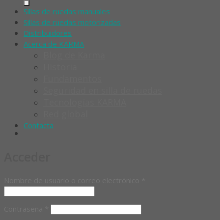
Sillas de ruedas manuales
Sillas de ruedas motorizadas
Distribuidores
Acerca de KARMA
Blog de Karma
Historia
Fundamentos
Seguridad en silla de ruedas
Tecnologías KARMA
Red global
Contacta
Acceder
Obligatorio
Nombre de usuario o correo electrónico
*
Obligatorio
Contraseña
*