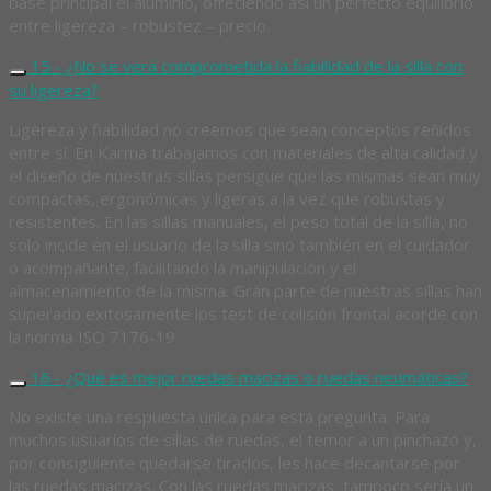
base principal el aluminio, ofreciendo así un perfecto equilibrio
entre ligereza – robustez – precio.
15 - ¿No se verá comprometida la fiabilidad de la silla con
su ligereza?
Ligereza y fiabilidad no creemos que sean conceptos reñidos
entre sí. En Karma trabajamos con materiales de alta calidad y
el diseño de nuestras sillas persigue que las mismas sean muy
compactas, ergonómicas y ligeras a la vez que robustas y
resistentes. En las sillas manuales, el peso total de la silla, no
solo incide en el usuario de la silla sino también en el cuidador
o acompañante, facilitando la manipulación y el
almacenamiento de la misma. Gran parte de nuestras sillas han
superado exitosamente los test de colisión frontal acorde con
la norma ISO 7176-19.
16 - ¿Qué es mejor ruedas macizas o ruedas neumáticas?
No existe una respuesta única para esta pregunta. Para
muchos usuarios de sillas de ruedas, el temor a un pinchazo y,
por consiguiente quedarse tirados, les hace decantarse por
las ruedas macizas. Con las ruedas macizas, tampoco sería un