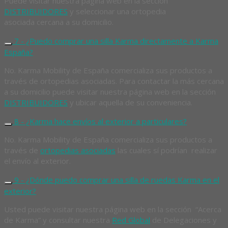
Puede visitar nuestra página web en la sección
DISTRIBUIDORES
y seleccionar una ortopedia
asociada cercana a su domicilio.
7 - ¿Puedo comprar una silla Karma directamente a Karma
España?
No. Karma Mobility de España comercializa sus productos a
través de ortopedias asociadas. Para contactar la más cercana
a su domicilio puede visitar nuestra página web en la sección
DISTRIBUIDORES
y ubicar aquella de su conveniencia.
8 - ¿Karma hace envíos al exterior a particulares?
No. Karma Mobility de España comercializa sus productos a
través de
ortopedias asociadas
las cuales sí podrían realizar
el envío al exterior.
9 - ¿Dónde puedo comprar una silla de ruedas Karma en el
exterior?
Usted puede visitar nuestra página web en la sección “Acerca
de Karma” y consultar nuestra
Red Global
de Delegaciones y