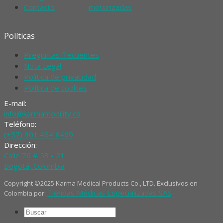
Contacto
motorizadas
Políticas
Preguntas frecuentes
Nota Legal
Política de privacidad
Política de cookies
E-mail:
info@karmamobility.co
Teléfono:
(+57) 301 464 8469
Dirección:
Calle 76 # 53 - 21
Bogotá, Colombia
Copyright ©2025 Karma Medical Products Co., LTD. Exclusivos en
Tiendas Médicas Especializadas SAS
Colombia por:
Buscar
por: