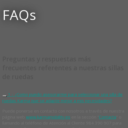
FAQs
Preguntas y respuestas más
frecuentes referentes a nuestras sillas
de ruedas
1 - ¿Como puedo asesorarme para seleccionar una silla de
ruedas Karma que se adapte mejor a mis necesidades?
Puede ponerse en contacto con nosotros a través de nuestra
página web
www.karmamobility.es
en la sección “
Contacta
” o
llamando al teléfono de Atención al Cliente 984 390 907 para