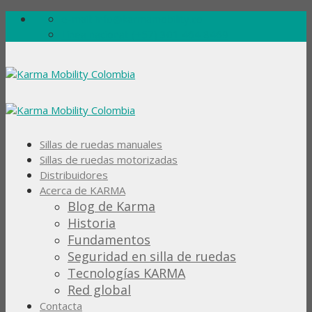
Skip
e-mail: info@karmamobility.co
to
Línea nacional: (+57) 301 464 8469
content
Sillas de ruedas manuales
Sillas de ruedas motorizadas
Distribuidores
Acerca de KARMA
Blog de Karma
Historia
Fundamentos
Seguridad en silla de ruedas
Tecnologías KARMA
Red global
Contacta