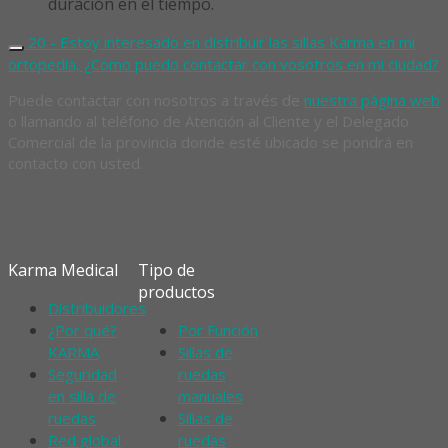
duración en el tiempo.
20 - Estoy interesado en distribuir las sillas Karma en mi
ortopedia, ¿Como puedo contactar con vosotros en mi ciudad?
Puede contactar con nosotros a través de
nuestra página web
o llamando al teléfono de Atención al Cliente y el Delegado
Comercial de la provincia donde esté ubicado se pondrá en
contacto con usted.
Karma Medical
Tipo de
productos
Distribuidores
¿Por qué?
Por Función
KARMA
Sillas de
Seguridad
ruedas
en silla de
manuales
ruedas
Sillas de
Red global
ruedas