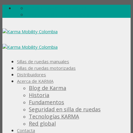
Skip
e-mail: info@karmamobility.co
to
Línea nacional: (+57) 301 464 8469
content
Sillas de ruedas manuales
Sillas de ruedas motorizadas
Distribuidores
Acerca de KARMA
Blog de Karma
Historia
Fundamentos
Seguridad en silla de ruedas
Tecnologías KARMA
Red global
Contacta