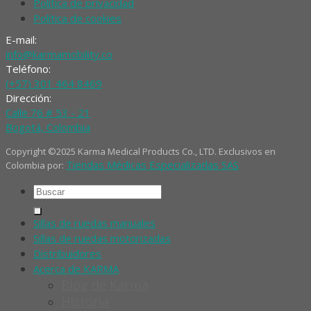
Política de privacidad
Política de cookies
E-mail:
info@karmamobility.co
Teléfono:
(+57) 301 464 8469
Dirección:
Calle 76 # 53 - 21
Bogotá, Colombia
Copyright ©2025 Karma Medical Products Co., LTD. Exclusivos en
Tiendas Médicas Especializadas SAS
Colombia por:
Buscar
por:
Sillas de ruedas manuales
Sillas de ruedas motorizadas
Distribuidores
Acerca de KARMA
Blog de Karma
Historia