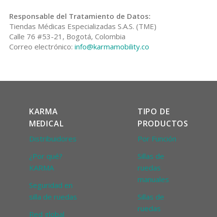
Responsable del Tratamiento de Datos:
Tiendas Médicas Especializadas S.A.S. (TME)
Calle 76 #53-21, Bogotá, Colombia
Correo electrónico:
info@karmamobility.co
KARMA
TIPO DE
MEDICAL
PRODUCTOS
Distribuidores
Por Función
¿Por qué?
Sillas de
KARMA
ruedas
manuales
Seguridad en
silla de ruedas
Sillas de
ruedas
Red global