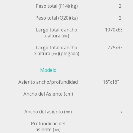
Peso total (F14)(kg)
24.4 k
Peso total (Q20)(㎏)
25.4 k
Largo total x ancho
1070x630x1
x altura (㎜)
Largo total x ancho
775x335x6
x altura (㎜)(plegada)
Modelo
Asiento ancho/profundidad
16”x16”
Ancho del Asiento (cm)
Ancho del asiento (㎜)
410 
Profundidad del
4
asiento (㎜)