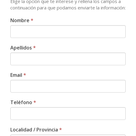
Elige la opción que te interese y rellena los campos a
continuación para que podamos enviarte la información:
SOLICITAR
Nombre
*
INFORMACIÓN
-
VIP
Apellidos
*
2
Email
*
Teléfono
*
Localidad / Provincia
*