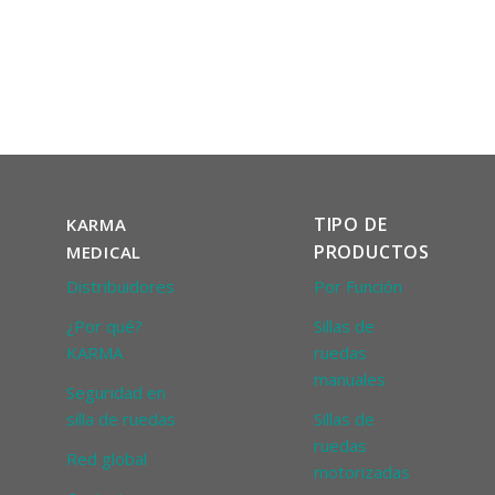
TIPO DE
KARMA
PRODUCTOS
MEDICAL
Distribuidores
Por Función
¿Por qué?
Sillas de
KARMA
ruedas
manuales
Seguridad en
silla de ruedas
Sillas de
ruedas
Red global
motorizadas