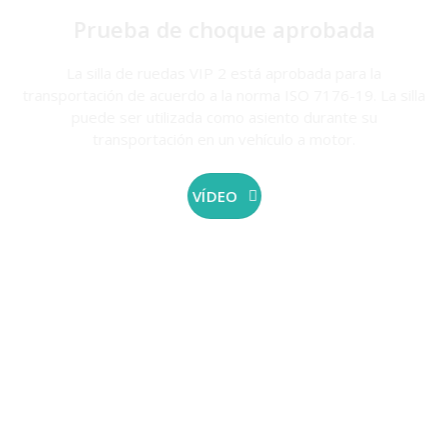
Prueba de choque aprobada
La silla de ruedas VIP 2 está aprobada para la
transportación de acuerdo a la norma ISO 7176-19. La silla
puede ser utilizada como asiento durante su
transportación en un vehículo a motor.
VÍDEO