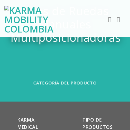
Skip
Sillas de Ruedas
to
content
Manuales
Multiposicionadoras
CATEGORÍA DEL PRODUCTO
KARMA
TIPO DE
MEDICAL
PRODUCTOS